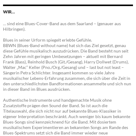
WIR…
… sind eine Blues-Cover-Band aus dem Saarland – (genauer aus
Hilbringen).
Blues in seiner Urform spiegelt erlebte Gefühle.
BBWN (Blues-Band without name) hat sich das Ziel gesetzt, genau
diese Gefühle musikalisch auszudrücken. Die Band besteht nun seit
Zehn Jahren mit geringen Umbesetzungen – aktuell mit Bernard
Frank (Bass), Reinhold Busch (Git./Gesang), Harry Dollwet (Drums),
Walter „Mac“ Keller (Pno./Org./Gesang) und – last but not least –
Sängerin Petra Schlichter. Insgesamt kommen so viele Jahre
musikalischer Lebens-Erfahrung zusammen, die sich über die Zeit in
den unterschiedlichsten Bandformationen ansammelte und sich nun
in dieser Band im Blues ausdrücken.
Authentische Instrumente und handgemachte Musik ohne
Zusatzstoffe prägen den Sound der Band. So ist auch die
Titelauswahl, die sich nicht nur auf bekannte Blues-Klassiker in
eigener Interpretation beschränkt. Auch weniger bis kaum bekannte
Blues-Songs sind kennzeichnend für die Band. Mit dosiertem
musikalischem Experimentieren an bekannten Songs am Rande des
Blues-Spektrums setzt sich die Band immer wieder neue